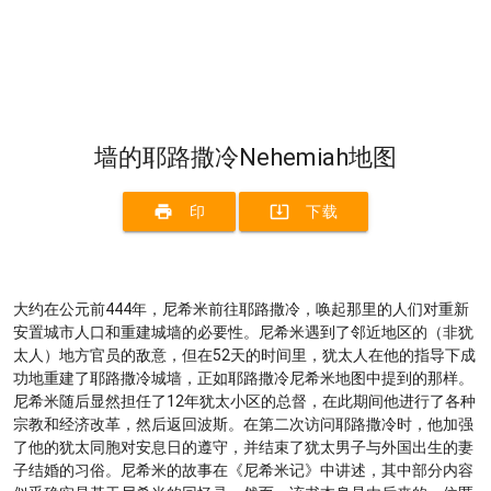
墙的耶路撒冷Nehemiah地图
print
system_update_alt
印
下载
大约在公元前444年，尼希米前往耶路撒冷，唤起那里的人们对重新
安置城市人口和重建城墙的必要性。尼希米遇到了邻近地区的（非犹
太人）地方官员的敌意，但在52天的时间里，犹太人在他的指导下成
功地重建了耶路撒冷城墙，正如耶路撒冷尼希米地图中提到的那样。
尼希米随后显然担任了12年犹太小区的总督，在此期间他进行了各种
宗教和经济改革，然后返回波斯。在第二次访问耶路撒冷时，他加强
了他的犹太同胞对安息日的遵守，并结束了犹太男子与外国出生的妻
子结婚的习俗。尼希米的故事在《尼希米记》中讲述，其中部分内容