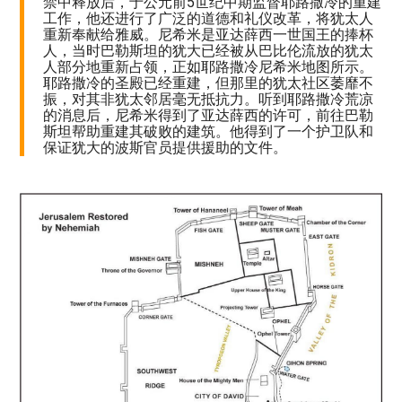
禁中释放后，于公元前5世纪中期监督耶路撒冷的重建
工作，他还进行了广泛的道德和礼仪改革，将犹太人
重新奉献给雅威。尼希米是亚达薛西一世国王的捧杯
人，当时巴勒斯坦的犹大已经被从巴比伦流放的犹太
人部分地重新占领，正如耶路撒冷尼希米地图所示。
耶路撒冷的圣殿已经重建，但那里的犹太社区萎靡不
振，对其非犹太邻居毫无抵抗力。听到耶路撒冷荒凉
的消息后，尼希米得到了亚达薛西的许可，前往巴勒
斯坦帮助重建其破败的建筑。他得到了一个护卫队和
保证犹大的波斯官员提供援助的文件。